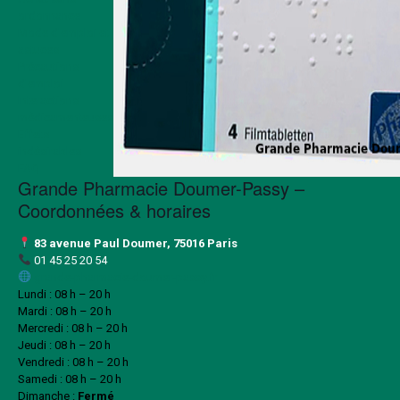
ordonnance
Mode d'emploi et
astuces
Précautions
d'emploi
Interactions
médicamenteuses
Effets
indésirables
FAQ
Grande Pharmacie Doumer-Passy –
Coordonnées & horaires
83 avenue Paul Doumer, 75016 Paris
01 45 25 20 54
grande-pharmacie-doumer-passy.fr
Lundi : 08 h – 20 h
Mardi : 08 h – 20 h
Mercredi : 08 h – 20 h
Jeudi : 08 h – 20 h
Vendredi : 08 h – 20 h
Samedi : 08 h – 20 h
Dimanche :
Fermé