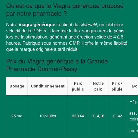
Qu'est-ce que le Viagra générique proposé
par notre pharmacie ?
Notre
Viagra générique
contient du
sildénafil
, un inhibiteur
sélectif de la PDE-5. Il favorise le flux sanguin vers le pénis
lors de la stimulation, générant une érection solide de 4 à 6
heures. Fabriqué sous normes GMP, il offre la même fiabilité
que la marque originale à tarif réduit.
Prix du Viagra générique à la Grande
Pharmacie Doumer-Passy
Prix
Notre
Prix /
Dosage
Conditionnement
Bo
public
prix
pilule
+4 p
assu
25 mg
10 pilules
€30,44
€14,18
€1,42
colis
proc