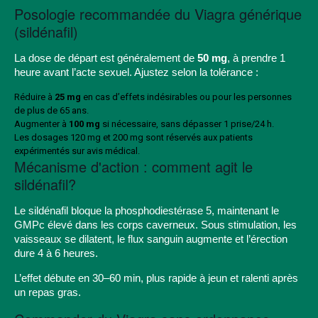
Posologie recommandée du Viagra générique
(sildénafil)
La dose de départ est généralement de
50 mg
, à prendre 1
heure avant l’acte sexuel. Ajustez selon la tolérance :
Réduire à
25 mg
en cas d’effets indésirables ou pour les personnes
de plus de 65 ans.
Augmenter à
100 mg
si nécessaire, sans dépasser 1 prise/24 h.
Les dosages 120 mg et 200 mg sont réservés aux patients
expérimentés sur avis médical.
Mécanisme d'action : comment agit le
sildénafil?
Le sildénafil bloque la phosphodiestérase 5, maintenant le
GMPc élevé dans les corps caverneux. Sous stimulation, les
vaisseaux se dilatent, le flux sanguin augmente et l’érection
dure 4 à 6 heures.
L’effet débute en 30–60 min, plus rapide à jeun et ralenti après
un repas gras.