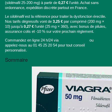
(sildénafil 25-200 mg) à partir de
0,27 €
l’unité. Achat sans
ordonnance, expédition discrète partout en France.
Le
sildénafil
est la référence pour traiter la dysfonction érectile.
Nos tarifs dégressifs vont de
3,25 €
par comprimé (200 mg ×
10) jusqu’à
0,27 €
l’unité (25 mg × 360), avec bonus de pilules,
assurance colis et -10 % sur votre prochain règlement.
Commandez en ligne 24 h/24 via
notre fiche produit
ou
appelez-nous au
01 45 25 20 54
pour tout conseil
personnalisé.
Sommaire
Qu'est-ce que le
Viagra
générique ?
Prix du Viagra à
Paris
Posologie
recommandée
Mécanisme
d'action
Achat sans