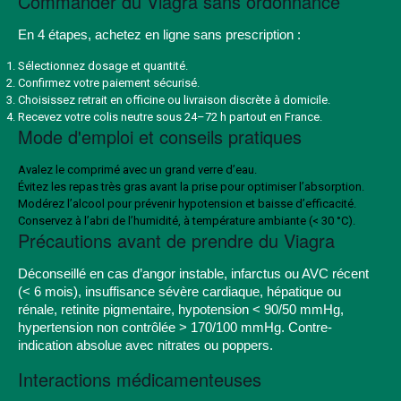
Commander du Viagra sans ordonnance
En 4 étapes, achetez en ligne sans prescription :
Sélectionnez dosage et quantité.
Confirmez votre paiement sécurisé.
Choisissez retrait en officine ou livraison discrète à domicile.
Recevez votre colis neutre sous 24–72 h partout en France.
Mode d'emploi et conseils pratiques
Avalez le comprimé avec un grand verre d’eau.
Évitez les repas très gras avant la prise pour optimiser l’absorption.
Modérez l’alcool pour prévenir hypotension et baisse d’efficacité.
Conservez à l’abri de l’humidité, à température ambiante (< 30 °C).
Précautions avant de prendre du Viagra
Déconseillé en cas d’angor instable, infarctus ou AVC récent
(< 6 mois), insuffisance sévère cardiaque, hépatique ou
rénale, retinite pigmentaire, hypotension < 90/50 mmHg,
hypertension non contrôlée > 170/100 mmHg. Contre-
indication absolue avec nitrates ou poppers.
Interactions médicamenteuses