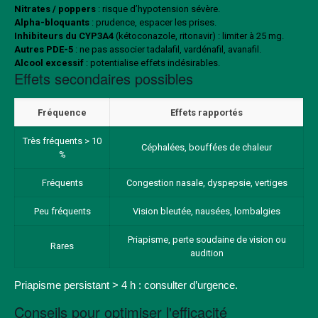
Nitrates / poppers
: risque d’hypotension sévère.
Alpha-bloquants
: prudence, espacer les prises.
Inhibiteurs du CYP3A4
(kétoconazole, ritonavir) : limiter à 25 mg.
Autres PDE-5
: ne pas associer tadalafil, vardénafil, avanafil.
Alcool excessif
: potentialise effets indésirables.
Effets secondaires possibles
Fréquence
Effets rapportés
Très fréquents > 10
Céphalées, bouffées de chaleur
%
Fréquents
Congestion nasale, dyspepsie, vertiges
Peu fréquents
Vision bleutée, nausées, lombalgies
Priapisme, perte soudaine de vision ou
Rares
audition
Priapisme persistant > 4 h : consulter d’urgence.
Conseils pour optimiser l'efficacité