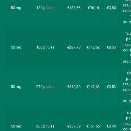
assu
50 mg
120 pilules
€182,66
€96,14
€0,80
colis
proc
Tri
pa
assu
50 mg
180 pilules
€237,70
€112,52
€0,63
colis
proc
Tri
pa
assu
50 mg
270 pilules
€310,30
€142,63
€0,53
colis
proc
Tri
pa
assu
50 mg
360 pilules
€387,59
€161,65
€0,45
colis