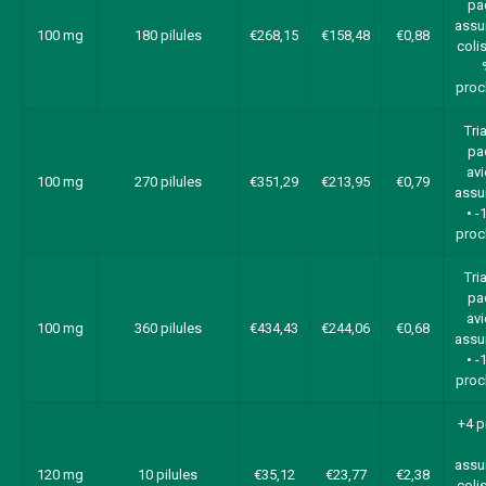
pa
assu
100 mg
180 pilules
€268,15
€158,48
€0,88
colis
proc
Tri
pa
avi
100 mg
270 pilules
€351,29
€213,95
€0,79
assu
• -
proc
Tri
pa
avi
100 mg
360 pilules
€434,43
€244,06
€0,68
assu
• -
proc
+4 p
assu
120 mg
10 pilules
€35,12
€23,77
€2,38
colis