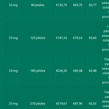
assu
25 mg
90 pilules
€155,73
€69,73
€0,77
colis
proc
+
pilu
assu
25 mg
120 pilules
€187,35
€79,24
€0,66
colis
proc
Tri
pa
assu
25 mg
180 pilules
€236,53
€85,58
€0,48
colis
proc
Tri
pa
assu
25 mg
270 pilules
€319,67
€87,96
€0,33
colis