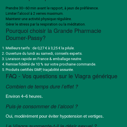
Prendre 30–60 min avant le rapport, à jeun de préférence.
Limiter l’alcool à 2 verres maximum.
Maintenir une activité physique régulière.
Gérer le stress par la respiration ou la méditation.
Pourquoi choisir la Grande Pharmacie
Doumer-Passy?
Meilleurs tarifs : de 0,27 € à 3,25 € la pilule.
Ouverture du lundi au samedi, conseils experts.
Livraison rapide en France & emballage neutre.
Remise fidélité de 10 % sur votre prochaine commande.
Produits certifiés GMP, traçabilité assurée.
FAQ - Vos questions sur le Viagra générique
Combien de temps dure l’effet ?
Environ 4–6 heures.
Puis-je consommer de l’alcool ?
Oui, modérément pour éviter hypotension et vertiges.
Le Viagra augmente-t-il le désir sexuel ?