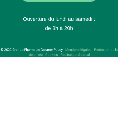
Ouverture du lundi au samedi :
de 8h à 20h
© 2022
Grande Pharmacie Doumer Passy
-
Mentions légales
-
Protection de la
vie privée
-
Cookies
-
Réalisé par Solocal