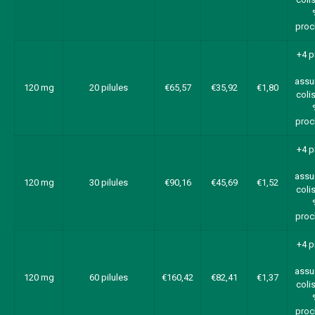
proc
+4 p
assu
120 mg
20 pilules
€65,57
€35,92
€1,80
colis
proc
+4 p
assu
120 mg
30 pilules
€90,16
€45,69
€1,52
colis
proc
+4 p
assu
120 mg
60 pilules
€160,42
€82,41
€1,37
colis
proc