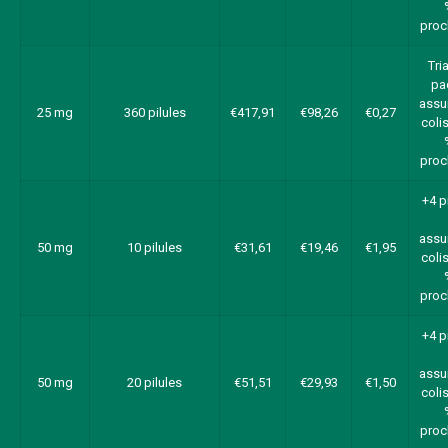
proc
Tri
pa
assu
25 mg
360 pilules
€417,91
€98,26
€0,27
colis
proc
+4 p
assu
50 mg
10 pilules
€31,61
€19,46
€1,95
colis
proc
+4 p
assu
50 mg
20 pilules
€51,51
€29,93
€1,50
colis
proc