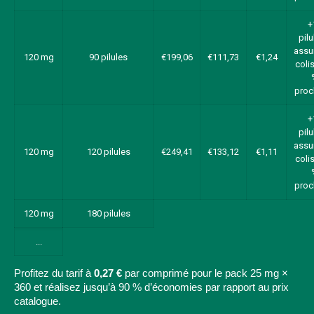
+
pilu
assu
120 mg
90 pilules
€199,06
€111,73
€1,24
colis
proc
+
pilu
assu
120 mg
120 pilules
€249,41
€133,12
€1,11
colis
proc
120 mg
180 pilules
...
Profitez du tarif à
0,27 €
par comprimé pour le pack 25 mg ×
360 et réalisez jusqu’à 90 % d’économies par rapport au prix
catalogue.