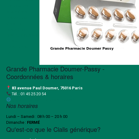
ordonnance
Mode d'emploi
Précautions
d'emploi
Interactions
médicamenteuses
Effets
indésirables
FAQ
Grande Pharmacie Doumer-Passy -
Coordonnées & horaires
83 avenue Paul Doumer, 75016 Paris
Tél. :
01 45 25 20 54
grande-pharmacie-doumer-passy.fr
Nos horaires
Lundi – Samedi : 08 h 00 – 20 h 00
Dimanche :
FERMÉ
Qu'est-ce que le Cialis générique?