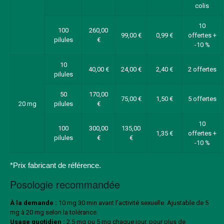
colis
10
100
260,00
99,00 €
0,99 €
offertes +
pilules
€
-10 %
10
40,00 €
24,00 €
2,40 €
2 offertes
pilules
50
170,00
75,00 €
1,50 €
5 offertes
20 mg
pilules
€
10
100
300,00
135,00
1,35 €
offertes +
pilules
€
€
-10 %
*Prix fabricant de référence.
Posologie recommandée
À la demande :
10 mg 30 min avant l’activité sexuelle. Ajustable de 5
mg à 20 mg selon la tolérance.
Usage quotidien :
2,5 mg ou 5 mg chaque jour, pour plus de