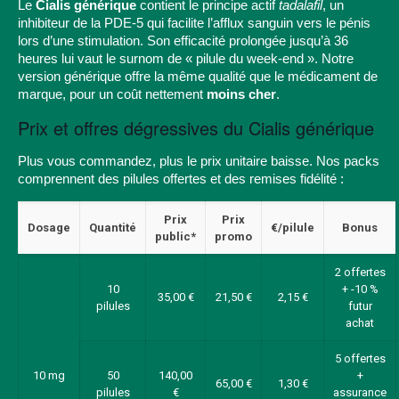
Le
Cialis générique
contient le principe actif
tadalafil
, un
inhibiteur de la PDE-5 qui facilite l’afflux sanguin vers le pénis
lors d’une stimulation. Son efficacité prolongée jusqu’à 36
heures lui vaut le surnom de « pilule du week-end ». Notre
version générique offre la même qualité que le médicament de
marque, pour un coût nettement
moins cher
.
Prix et offres dégressives du Cialis générique
Plus vous commandez, plus le prix unitaire baisse. Nos packs
comprennent des pilules offertes et des remises fidélité :
Prix
Prix
Dosage
Quantité
€/pilule
Bonus
public*
promo
2 offertes
10
+ -10 %
35,00 €
21,50 €
2,15 €
pilules
futur
achat
5 offertes
10 mg
50
140,00
+
65,00 €
1,30 €
pilules
€
assurance