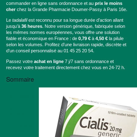
commander en ligne sans ordonnance et au
prix le moins
cher
chez la Grande Pharmacie Doumer-Passy à Paris 16e.
Le
tadalafil
est reconnu pour sa longue durée d’action allant
jusqu’à
36 heures
. Notre version générique, fabriquée selon
les mêmes normes européennes, vous offre une solution
fiable et économique en France : de
0,79 €
à
4,50 €
la pilule
selon les volumes. Profitez d’une livraison rapide, discrète et
d’un conseil personnalisé au
01 45 25 20 54
.
Passez votre
achat en ligne
7 j/7 sans ordonnance et
recevez votre traitement directement chez vous en 24-72 h.
Sommaire
Qu'est-ce que le
Cialis générique?
Prix et offres
dégressives
Posologie
recommandée
Fonctionnement
du tadalafil
Commander sans