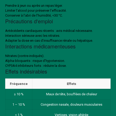
Prendre à jeun ou après un repas léger.
Limiter l’alcool pour préserver l’efficacité.
Conserver à l’abri de l’humidité, <30 °C.
Précautions d'emploi
Antécédents cardiaques récents : avis médical nécessaire.
Interaction sérieuse avec les nitrates.
Adapter la dose en cas d’insuffisance rénale ou hépatique.
Interactions médicamenteuses
Nitrates (contre-indiqués).
Alpha-bloquants : risque d’hypotension.
CYP3A4 inhibiteurs forts : réduire la dose.
Effets indésirables
Fréquence
Effets
≥ 10 %
Maux de tête, bouffées de chaleur
1 – 10 %
Congestion nasale, douleurs musculaires
< 1 %
Vertiges, vision altérée