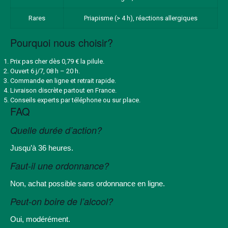
Rares
Priapisme (> 4 h), réactions allergiques
Pourquoi nous choisir?
Prix pas cher dès 0,79 € la pilule.
Ouvert 6 j/7, 08 h – 20 h.
Commande en ligne et retrait rapide.
Livraison discrète partout en France.
Conseils experts par téléphone ou sur place.
FAQ
Quelle durée d’action?
Jusqu’à 36 heures.
Faut-il une ordonnance?
Non, achat possible sans ordonnance en ligne.
Peut-on boire de l’alcool?
Oui, modérément.