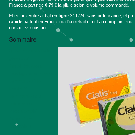
France à partir de
0,79 €
la pilule selon le volume commandé.
Effectuez votre achat
en ligne
24 h/24, sans ordonnance, et pro
rapide
partout en France ou d’un retrait direct au comptoir. Pour
contactez-nous au
01 45 25 20 54
.
Sommaire
Qu'est-ce que le Cialis
générique?
Prix et réductions
Posologie recommandée
Comment agit le
tadalafil?
Commande sans
ordonnance
Mode d'emploi
Précautions
Interactions
médicamenteuses