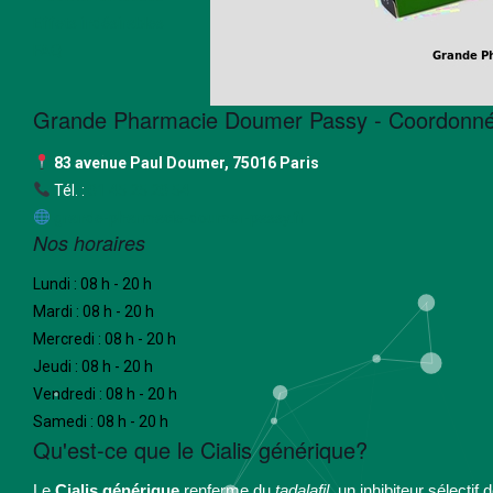
Effets indésirables
FAQ
Grande Pharmacie Doumer Passy - Coordonné
83 avenue Paul Doumer, 75016 Paris
Tél. :
01 45 25 20 54
grande-pharmacie-doumer-passy.fr
Nos horaires
Lundi : 08 h - 20 h
Mardi : 08 h - 20 h
Mercredi : 08 h - 20 h
Jeudi : 08 h - 20 h
Vendredi : 08 h - 20 h
Samedi : 08 h - 20 h
Qu'est-ce que le Cialis générique?
Le
Cialis générique
renferme du
tadalafil
, un inhibiteur sélectif