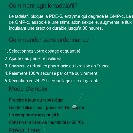
Comment agit le tadalafil?
Le tadalafil bloque la PDE-5, enzyme qui dégrade le GMP-c. Le 
de GMP-c, associé à une stimulation sexuelle, augmente le flux 
induisant une érection durable jusqu’à 36 heures.
Commander sans ordonnance
Sélectionnez votre dosage et quantité.
Ajoutez au panier et validez.
Choisissez retrait en pharmacie ou livraison en France.
Paiement 100 % sécurisé par carte ou vire­ment.
Réception en 24-72 h, emballage discret garanti.
Mode d'emploi
Prendre à jeun ou repas léger.
Limiter l’alcool pour préserver l’efficacité.
Un comprimé max par 24 h.
Conserver à l’abri de l’humidité (< 30 °C).
Précautions