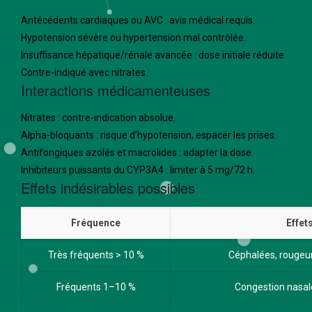
Antécédents cardiaques ou AVC : avis médical requis.
Hypotension sévère ou hypertension mal contrôlée.
Insuffisance hépatique/rénale avancée : dose initiale réduite.
Contre-indiqué avec nitrates.
Interactions médicamenteuses
Nitrates : contre-indication absolue.
Alpha-bloquants : risque d’hypotension, espacer les prises.
Antifongiques azolés et macrolides : adapter la dose.
Inhibiteurs puissants du CYP3A4 : limiter à 5 mg/72 h.
Effets indésirables possibles
Fréquence
Effet
Très fréquents > 10 %
Céphalées, rougeur
Fréquents 1–10 %
Congestion nasale