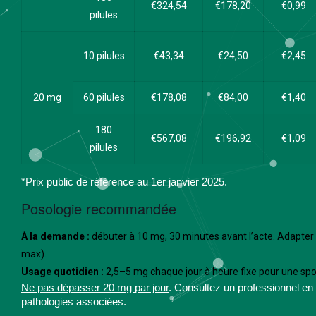
€324,54
€178,20
€0,99
pilules
10 pilules
€43,34
€24,50
€2,45
20 mg
60 pilules
€178,08
€84,00
€1,40
180
€567,08
€196,92
€1,09
pilules
*Prix public de référence au 1er janvier 2025.
Posologie recommandée
À la demande :
débuter à 10 mg, 30 minutes avant l’acte. Adapter
max).
Usage quotidien :
2,5–5 mg chaque jour à heure fixe pour une spo
Ne pas dépasser 20 mg par jour
. Consultez un professionnel en
pathologies associées.