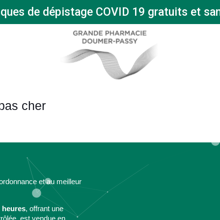
iques de dépistage COVID 19 gratuits et sa
 pas cher
rdonnance et au meilleur
 heures
, offrant une
trôlée, est vendue en