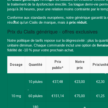
le traitement de la dysfonction érectile. Sa longue demi-vie perme
jusqu'à 36 heures, pour une relation moins contrainte par le tem
Conforme aux standards européens, notre générique garantit la 
résultat qu’un Cialis de marque, mais à
prix réduit
.
Prix du Cialis générique - offres exclusives
Notre politique de tarifs repose sur la dégressivité : plus la quant
unitaire diminue. Chaque commande inclut une option de
livrai
fidélité de -10 % pour votre prochain achat.
Prix
Notre
Dosage
Quantité
Prix/unit
public*
prix
10 pilules
€37,48
€23,00
€2,30
10 mg
60 pilules
€151,14
€75,00
€1,25
180