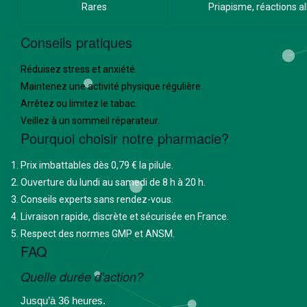
Rares
Priapisme, réactions a
Conseils pratiques
Réduisez stress et anxiété.
Maintenez une activité physique régulière.
Arrêtez ou limitez le tabac.
Veillez à un sommeil réparateur.
Pourquoi choisir notre pharmacie?
Prix imbattables dès 0,79 € la pilule.
Ouverture du lundi au samedi de 8 h à 20 h.
Conseils experts sans rendez-vous.
Livraison rapide, discrète et sécurisée en France.
Respect des normes GMP et ANSM.
FAQ
Quelle durée d'action?
Jusqu’à 36 heures.