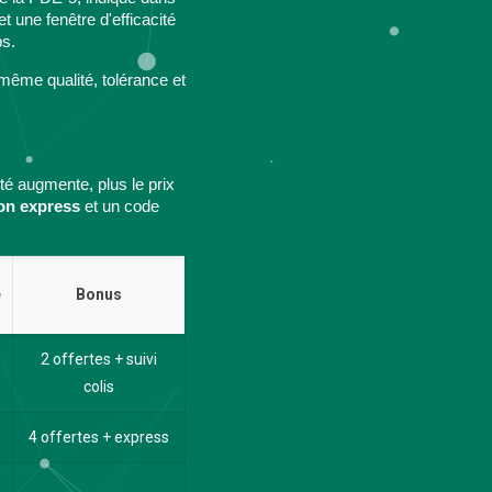
t une fenêtre d'efficacité
ps.
même qualité, tolérance et
ité augmente, plus le prix
son express
et un code
é
Bonus
2 offertes + suivi
colis
4 offertes + express