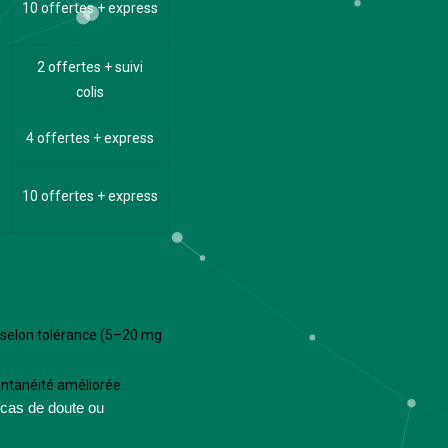
10 offertes + express
2 offertes + suivi
colis
4 offertes + express
10 offertes + express
 selon tolérance (5–20 mg
ntanéité améliorée.
 cas de doute ou