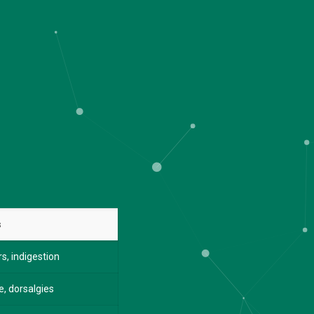
s
s, indigestion
, dorsalgies