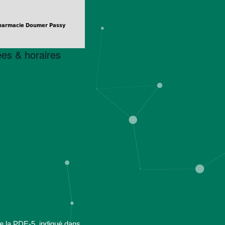
es & horaires
 de la PDE-5, indiqué dans