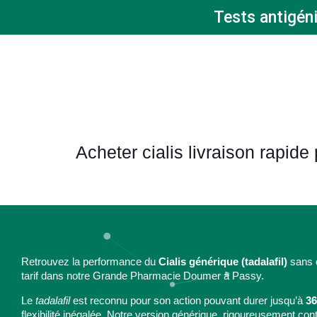
Tests antigén
Acheter cialis livraison rapide
Retrouvez la performance du
Cialis générique (tadalafil)
sans o
tarif dans notre Grande Pharmacie Doumer à Passy.
Le
tadalafil
est reconnu pour son action pouvant durer jusqu’à
36
flexibilité inégalée. Notre version générique, rigoureusement con