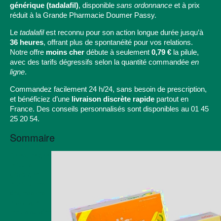
générique (tadalafil)
, disponible
sans ordonnance
et à prix
réduit à la Grande Pharmacie Doumer Passy.
Le
tadalafil
est reconnu pour son action longue durée jusqu’à
36 heures
, offrant plus de spontanéité pour vos relations.
Notre offre
moins cher
débute à seulement
0,79 €
la pilule,
avec des tarifs dégressifs selon la quantité commandée
en
ligne
.
Commandez facilement 24 h/24, sans besoin de prescription,
et bénéficiez d’une
livraison discrète rapide
partout en
France. Des conseils personnalisés sont disponibles au
01 45
25 20 54
.
Sommaire
Qu'est-ce que
le Cialis
générique?
Prix & offres
dégressives
Posologie
recommandée