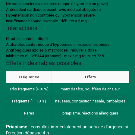
Ne pas associer avec nitrates (risque d’hypotension grave).
Antécédent cardiaque récent : avis médical obligatoire.
Hypertension non contrôlée ou hypotension sévère.
Insuffisance hépatique/rénale : débuter à 5 mg.
Interactions
Nitrates : contre-indiqué.
Alpha-bloquants : risque d’hypotension ; espacer les prises.
Antifongiques azolés & macrolides : réduire la dose.
Inhibiteurs du CYP3A4 (ritonavir) : max 5 mg tous les 72 h.
Effets indésirables possibles
Fréquence
Effets
Très fréquents (>10 %)
maux de tête, bouffées de chaleur
Fréquents (1–10 %)
nausées, congestion nasale, lombalgies
Rares
priapisme, réactions allergiques
Priapisme
: consultez immédiatement un service d’urgence si
l’érection dépasse 4 h.