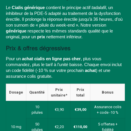
Le
Cialis générique
contient le principe actif
tadalafil
, un
inhibiteur de la PDE-5 adapté au traitement de la dysfonction
érectile. Il prolonge la réponse érectile jusqu’à 36 heures, d’où
son surnom de « pilule du week-end ». Notre version
générique
respecte les mêmes standards qualité que le
original, pour un
prix
nettement inférieur.
Prix & offres dégressives
Pour un
achat cialis en ligne pas cher
, plus vous
commandez, plus le tarif à l’unité baisse. Chaque envoi inclut
un code fidélité (-10 % sur votre prochain
achat
) et une
assurance colis gratuite.
Prix
Prix
Dosage
Quantité
Bonus
unitaire*
total
10
Assurance colis
€3,90
€39,00
pilules
+ code -10 %
50
5 offertes +
10 mg
€2,20
€110,00
pilules
fidélité