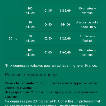
100
10 offertes +
€1,35
€135,00
pilules
express
10
Assurance colis
€4,40
€44,00
pilules
+ code -10 %
50
5 offertes +
20 mg
€2,50
€125,00
pilules
fidélité
100
10 offertes +
€1,60
€160,00
pilules
express
*Prix dégressifs valables pour un
achat en ligne
en France.
Posologie recommandée
Prise à la demande
: 10 mg, 30 minutes avant le rapport, ajustable
entre 5 mg et 20 mg.
Usage quotidien
: 2,5 mg à 5 mg chaque jour pour une spontanéité
continue.
Ne dépassez pas 20 mg par 24 h
. Consultez un professionnel
en cas de diabète, hypertension ou insuffisance rénale.