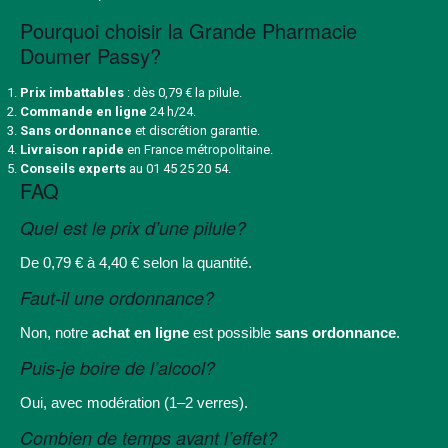
Pourquoi choisir la Grande Pharmacie
Doumer Passy?
Prix imbattables
: dès 0,79 € la pilule.
Commande en ligne
24 h/24.
Sans ordonnance
et discrétion garantie.
Livraison rapide
en France métropolitaine.
Conseils experts
au
01 45 25 20 54
.
FAQ
Quel est le prix d’une pilule?
De 0,79 € à 4,40 € selon la quantité.
Faut-il une ordonnance?
Non, notre
achat en ligne
est possible
sans ordonnance
.
Puis-je boire de l’alcool?
Oui, avec modération (1–2 verres).
Combien de temps avant l’effet?