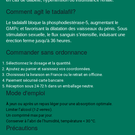
Comment agit le tadalafil?
Le tadalafil bloque la phosphodiestérase-5, augmentant le
GMPc et favorisant la dilatation des vaisseaux du pénis. Sous
stimulation sexuelle, le flux sanguin s’intensifie, induisant une
érection ferme jusqu’à 36 heures.
Commander sans ordonnance
Sélectionnez le dosage et la quantité.
Ajoutez au panier et saisissez vos coordonnées.
Choisissez la livraison en France ou le retrait en officine.
Paiement sécurisé carte bancaire.
Réception sous 24-72 h dans un emballage neutre.
Mode d'emploi
À jeun ou après un repas léger pour une absorption optimale.
Limiter l’alcool (
1-2 verres
).
Un comprimé max par jour.
Conserver à l’abri de l’humidité, température < 30 °C.
Précautions