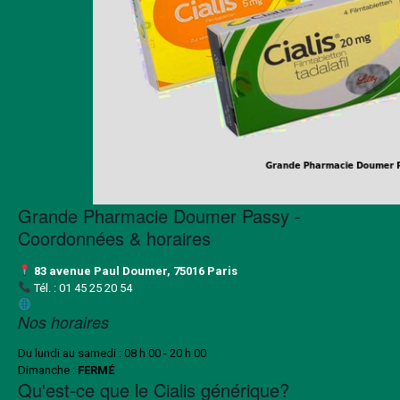
Comment agit
le tadalafil?
Commander
sans
ordonnance
Mode
d’emploi
Précautions
Interactions
Effets
indésirables
FAQ
Grande Pharmacie Doumer Passy -
Coordonnées & horaires
83 avenue Paul Doumer, 75016 Paris
Tél. :
01 45 25 20 54
grande-pharmacie-doumer-passy.fr
Nos horaires
Du lundi au samedi : 08 h 00 - 20 h 00
Dimanche :
FERMÉ
Qu'est-ce que le Cialis générique?